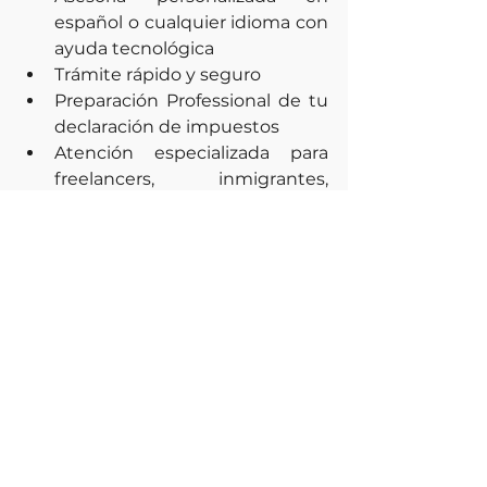
español o cualquier idioma con 
ayuda tecnológica
Trámite rápido y seguro
Preparación Professional de tu 
declaración de impuestos
Atención especializada para 
freelancers, inmigrantes, 
inversionistas y familias sin 
SSN                 
Con nosotros no requires 
enviar tu pasaporte original por 
correo, somos agentes 
autorizados por el IRS para 
certificar tus documentos.
Ahora que comienza la temporada 
de impuestos es una gran 
oportunidad para tramitar tu ITIN y 