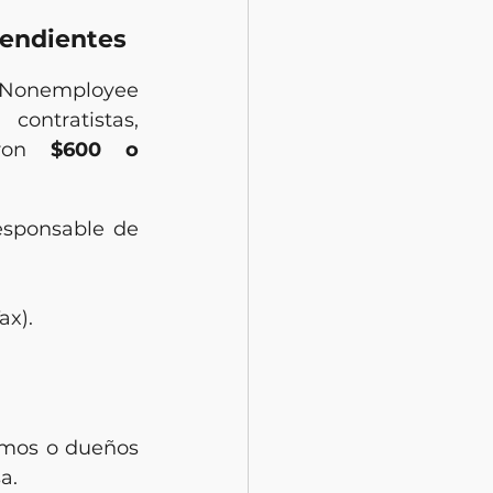
pendientes
Nonemployee 
ontratistas, 
eron 
$600 o 
esponsable de 
ax).
mos o dueños 
a.