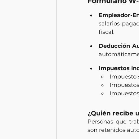
Formulario W-
Empleador-E
salarios paga
fiscal.
Deducción Au
automáticament
Impuestos inc
Impuesto s
Impuestos 
Impuestos 
¿Quién recibe 
Personas que tra
son retenidos aut