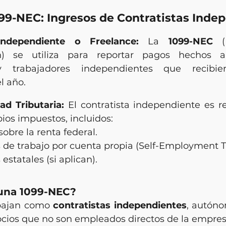
099-NEC: Ingresos de Contratistas Inde
Independiente o Freelance:
 La 
1099-NEC
 (
) se utiliza para reportar pagos hechos a c
 y trabajadores independientes que recibi
l año.
ad Tributaria:
 El contratista independiente es r
ios impuestos, incluidos:
obre la renta federal.
de trabajo por cuenta propia (Self-Employment T
estatales (si aplican).
 una 1099-NEC?
bajan como 
contratistas independientes
, autóno
ios que no son empleados directos de la empres