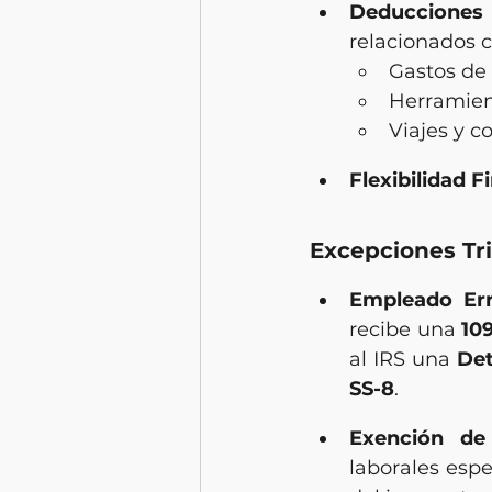
Deducciones
relacionados c
Gastos de 
Herramien
Viajes y c
Flexibilidad F
Excepciones Tr
Empleado Err
recibe una 
10
al IRS una 
Det
SS-8
.
Exención de 
laborales espe