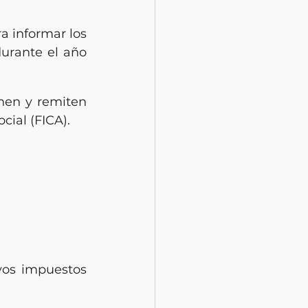
a informar los 
urante el año 
nen y remiten 
cial (FICA).
yos impuestos 