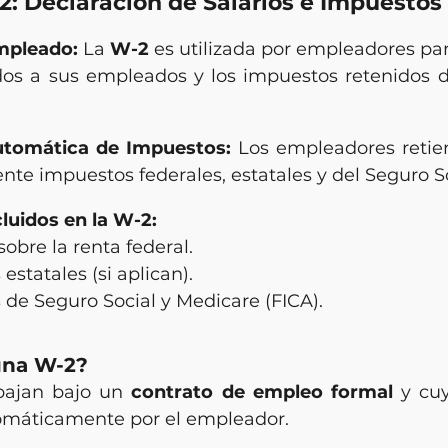
2: Declaración de Salarios e Impuestos
mpleado:
 La 
W-2
 es utilizada por empleadores par
dos a sus empleados y los impuestos retenidos d
tomática de Impuestos:
 Los empleadores retie
e impuestos federales, estatales y del Seguro So
luidos en la W-2:
obre la renta federal.
estatales (si aplican).
de Seguro Social y Medicare (FICA).
una W-2?
bajan bajo un 
contrato de empleo formal
 y cu
omáticamente por el empleador.