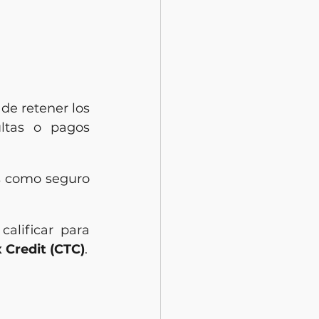
de retener los 
ltas o pagos 
s como seguro 
lificar para 
x Credit (CTC)
.