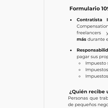
 Formulario 1
Contratista 
Compensation
freelancers
más
 durante e
Responsabilid
pagar sus prop
Impuesto s
Impuestos 
Impuestos 
¿Quién recibe
Personas que tra
de pequeños negoc